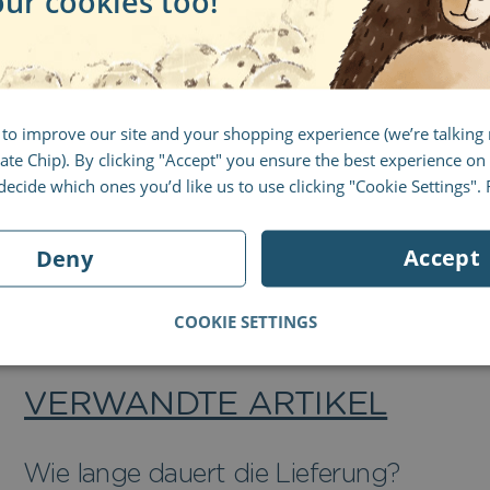
our cookies too!
UK: 16. Juni
Zurück
 to improve our site and your shopping experience (we’re talkin
te Chip). By clicking "Accept" you ensure the best experience on 
ecide which ones you’d like us to use clicking "Cookie Settings".
Did this answer your que
Accept
Deny
Brauchst du weitere Hilfe?
Kontaktiere uns
COOKIE SETTINGS
VERWANDTE ARTIKEL
Wie lange dauert die Lieferung?