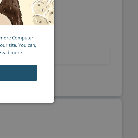
g more Computer
our site. You can,
Read more
stion?
Yes
No