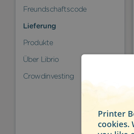
Freundschaftscode
Lieferung
Produkte
Über Librio
Crowdinvesting
Printer B
cookies.