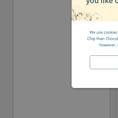
you like 
We use cookies
Chip than Chocola
however, d