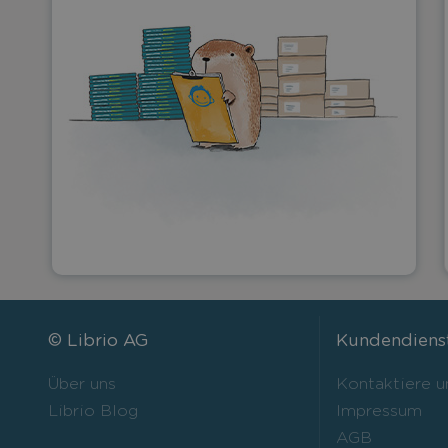
© Librio AG
Kundendiens
Über uns
Kontaktiere u
Librio Blog
Impressum
AGB